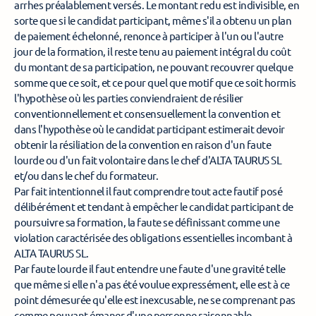
arrhes préalablement versés. Le montant redu est indivisible, en 
sorte que si le candidat participant, même s'il a obtenu un plan 
de paiement échelonné, renonce à participer à l'un ou l'autre 
jour de la formation, il reste tenu au paiement intégral du coût 
du montant de sa participation, ne pouvant recouvrer quelque 
somme que ce soit, et ce pour quel que motif que ce soit hormis 
l'hypothèse où les parties conviendraient de résilier 
conventionnellement et consensuellement la convention et 
dans l'hypothèse où le candidat participant estimerait devoir 
obtenir la résiliation de la convention en raison d'un faute 
lourde ou d'un fait volontaire dans le chef d'ALTA TAURUS SL 
et/ou dans le chef du formateur. 
Par fait intentionnel il faut comprendre tout acte fautif posé 
délibérément et tendant à empêcher le candidat participant de 
poursuivre sa formation, la faute se définissant comme une 
violation caractérisée des obligations essentielles incombant à 
ALTA TAURUS SL. 
Par faute lourde il faut entendre une faute d'une gravité telle 
que même si elle n'a pas été voulue expressément, elle est à ce 
point démesurée qu'elle est inexcusable, ne se comprenant pas 
comme pouvant émaner d'une personne raisonnable. 