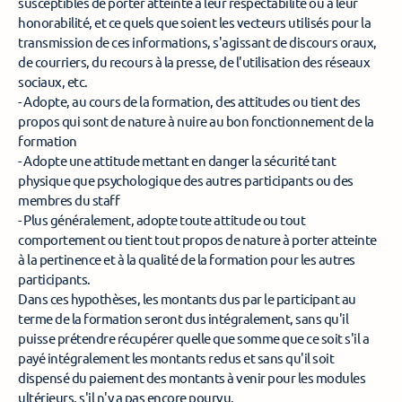
susceptibles de porter atteinte à leur respectabilité ou à leur 
honorabilité, et ce quels que soient les vecteurs utilisés pour la 
transmission de ces informations, s'agissant de discours oraux, 
de courriers, du recours à la presse, de l'utilisation des réseaux 
sociaux, etc. 
- Adopte, au cours de la formation, des attitudes ou tient des 
propos qui sont de nature à nuire au bon fonctionnement de la 
formation 
- Adopte une attitude mettant en danger la sécurité tant 
physique que psychologique des autres participants ou des 
membres du staff 
- Plus généralement, adopte toute attitude ou tout 
comportement ou tient tout propos de nature à porter atteinte 
à la pertinence et à la qualité de la formation pour les autres 
participants. 
Dans ces hypothèses, les montants dus par le participant au 
terme de la formation seront dus intégralement, sans qu'il 
puisse prétendre récupérer quelle que somme que ce soit s'il a 
payé intégralement les montants redus et sans qu'il soit 
dispensé du paiement des montants à venir pour les modules 
ultérieurs, s'il n'y a pas encore pourvu. 