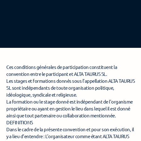
Témoignages
INFORMATIONS
Agenda & inscriptions
Programme de l'Hypno-Coaching Mental
Ces conditions générales de participation constituent la 
convention entre le participant et ALTA TAURUS SL. 
Les stages et formations donnés sous l'appellation ALTA TAURUS 
SL sont indépendants de toute organisation politique, 
Comment fonctionne le parcours ?
idéologique, syndicale et religieuse. 
La formation ou le stage donné est indépendant de l'organisme 
propriétaire ou ayant en gestion le lieu dans lequel il est donné 
ATELIERS — EXPÉRIENCES
ainsi que tout partenaire ou collaboration mentionnée. 
Un Miracle à la Fois
DEFINITIONS 
Dans le cadre de la présente convention et pour son exécution, il 
y a lieu d'entendre : L'organisateur comme étant ALTA TAURUS 